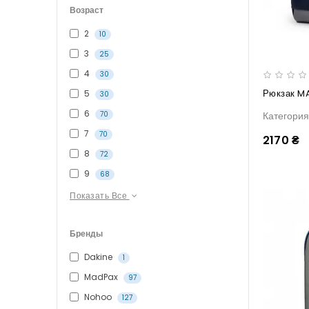
Возраст
2
10
3
25
4
30
Рюкзак M
5
30
6
Категори
70
7
70
2170 ₴
8
72
9
68
Показать Все
Бренды
Dakine
1
MadPax
97
Nohoo
127