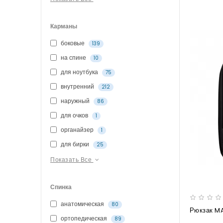
Карманы
боковые
139
на спине
10
для ноутбука
75
внутренний
212
наружный
86
для очков
1
органайзер
1
для бирки
25
Показать Все
Спинка
анатомическая
80
ортопедическая
89