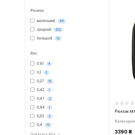
Размер
маленький
84
средний
102
большой
12
Вес
0.61
4
0,1
3
0,27
15
0,42
1
0,47
2
0,94
1
0,32
2
Категори
0,4
10
3390 ₴
Показать Все