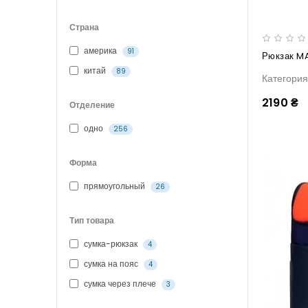
Страна
америка
91
Рюкзак M
китай
89
Категори
2190 ₴
Отделение
одно
256
Форма
прямоугольный
26
Тип товара
сумка-рюкзак
4
сумка на пояс
4
сумка через плече
3