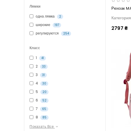
Лямки
Рюкзак M
одна лямка
2
Категори
широкие
197
2797 ₴
регулируются
254
Класс
1
41
2
33
3
31
4
30
5
20
6
52
7
65
8
85
Показать Все