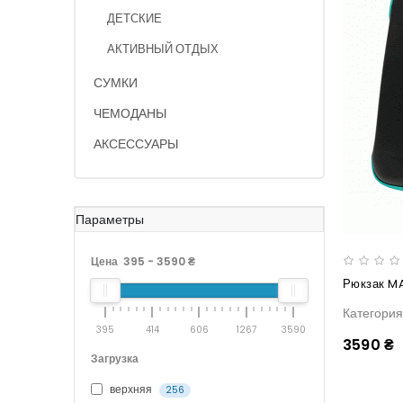
ДЕТСКИЕ
АКТИВНЫЙ ОТДЫХ
СУМКИ
ЧЕМОДАНЫ
АКСЕССУАРЫ
Параметры
Цена
395
-
3590
₴
Категори
395
414
606
1267
3590
3590 ₴
Загрузка
верхняя
256