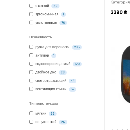
Категори
с сеткой
52
3390 ₴
эргономичная
1
уплотненная
76
Особенность
ручка для переноски
235
антивор
1
водонепроницаемый
120
двойное дно
28
светоотражающий
44
вентиляция спины
57
Тип конструкции
мягкий
35
полужесткий
217