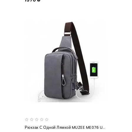
Рюкзак С Одной Лямкой MUZEE ME076 USB Gray