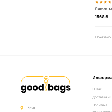
Рюкзак DA
1568 ₴
Показано с
Информа
О Нас
Доставка и 
Политика
Киев
конфиденци