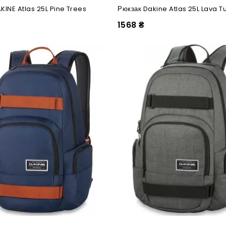
KINE Atlas 25L Pine Trees
Рюкзак Dakine Atlas 25L Lava 
1568 ₴