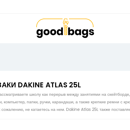
АКИ DAKINE ATLAS 25L
ассматриваете школу как перерыв между занятиями на скейтборде, т
и, компьютер, папки, ручки, карандаши, а также крепкие ремни с к
 к сожалению, не катаетесь на нем. Dakine Atlas 25L также поставл