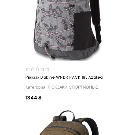
Рюкзак Dakine WNDR PACK 18L Azalea
Категория: РЮКЗАКИ СПОРТИВНЫЕ
1344 ₴