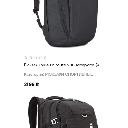
Рюкзак Thule EnRoute 23L Backpack (Asphalt)
Категория: РЮКЗАКИ СПОРТИВНЫЕ
3199 ₴