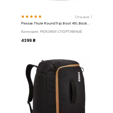
Отзывов: 1
Рюкзак Thule RoundTrip Boot 45L Backpack (Dark Slate)
Категория: РЮКЗАКИ СПОРТИВНЫЕ
4399 ₴