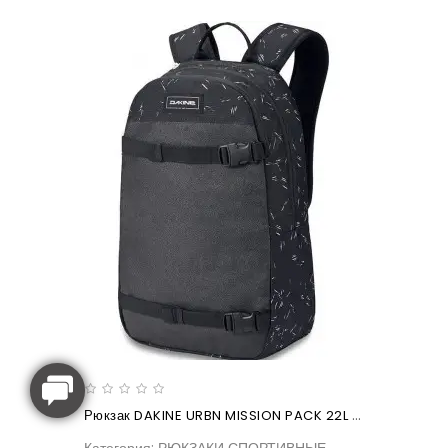
Рюкзак DAKINE URBN MISSION PACK 22L Slashdot