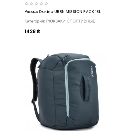
Рюкзак Dakine URBN MISSION PACK 18L Perennial
Категория: РЮКЗАКИ СПОРТИВНЫЕ
1428 ₴