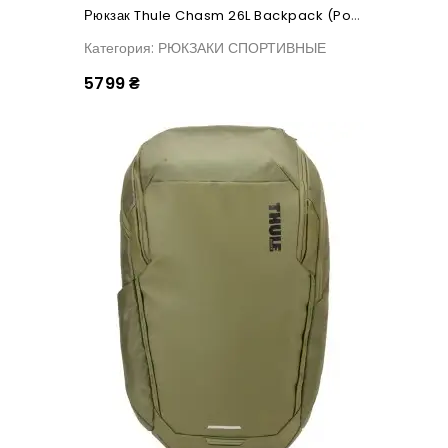
Рюкзак Thule Chasm 26L Backpack (Poseidon)
Категория: РЮКЗАКИ СПОРТИВНЫЕ
5799 ₴