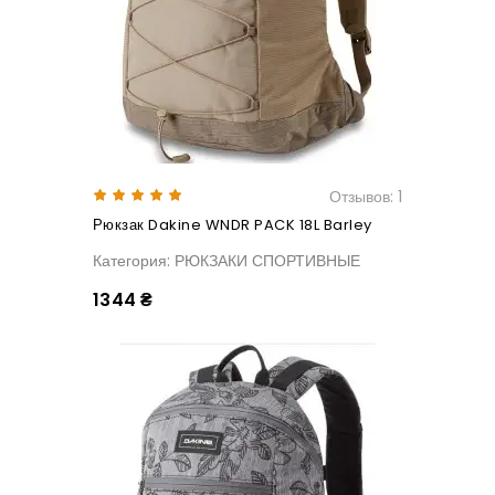
Отзывов: 1
Рюкзак Dakine WNDR PACK 18L Barley
Категория: РЮКЗАКИ СПОРТИВНЫЕ
1344 ₴