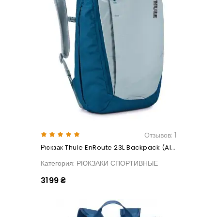
Отзывов: 1
Рюкзак Thule EnRoute 23L Backpack (Alaska/Deep Teal)
Категория: РЮКЗАКИ СПОРТИВНЫЕ
3199 ₴