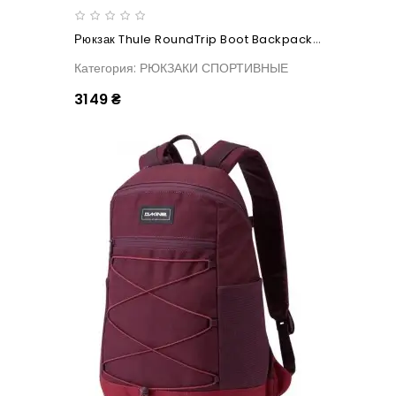
Рюкзак Thule RoundTrip Boot Backpack 60L (Black)
Категория: РЮКЗАКИ СПОРТИВНЫЕ
3149 ₴