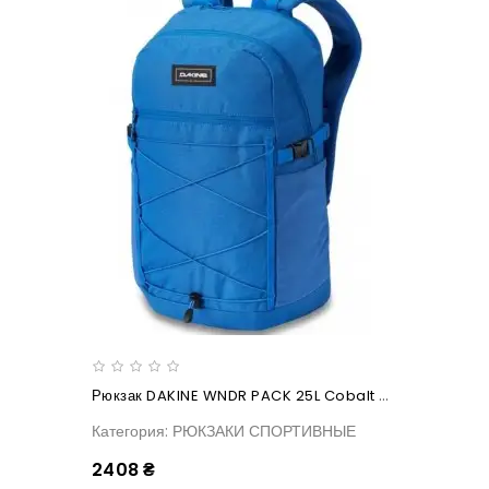
Рюкзак DAKINE WNDR PACK 25L Cobalt Blue
Категория: РЮКЗАКИ СПОРТИВНЫЕ
2408 ₴