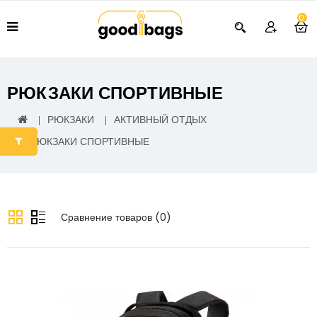
0
РЮКЗАКИ СПОРТИВНЫЕ
РЮКЗАКИ
АКТИВНЫЙ ОТДЫХ
РЮКЗАКИ СПОРТИВНЫЕ
Сравнение товаров (0)