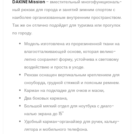
DAKINE Mission
– вмес­ти­тель­ный мно­гофун­кци­ональ­
ный рюк­зак для го­рода и за­нятий зим­ним спор­том с
на­ибо­лее ор­га­низо­ван­ным внут­ренним прос­транс­твом.
Так же он от­лично по­дой­дет для ту­риз­ма или про­гулок
по го­роду.
Мо­дель из­го­тов­ле­на из про­рези­нен­ной тка­ни на
вла­го­от­талки­ва­ющей ос­но­ве, ко­торая ве­лико­
леп­но сох­ра­ня­ет фор­му, ус­той­чи­ва к све­тово­му
воз­дей­ствию и прос­та в ухо­де.
Рюк­зак ос­на­щен вер­ти­каль­ным креп­ле­ни­ем для
сно­убор­да, груд­ной стяж­кой и по­яс­ным рем­нем.
Кар­ма­н на под­клад­ке для оч­ков и мас­ки,
Два бо­ковых кар­ма­на,
Боль­шой мяг­кий от­де­л для но­ут­бу­ка с ди­аго­
налью эк­ра­на до 15"
Удоб­ный кар­ман-ор­га­най­зер для ру­чек, каль­ку­
лято­ра и мо­биль­но­го те­лефо­на.