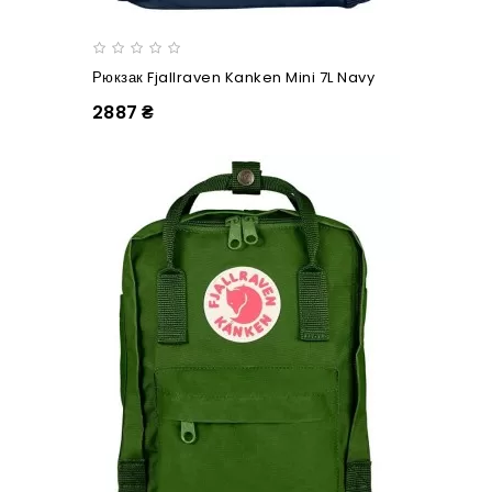
Рюкзак Fjallraven Kanken Mini 7L Navy
2887 ₴