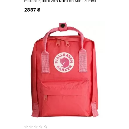
Рюкзак Fjallraven Kanken Mini 7L Pink
2887 ₴