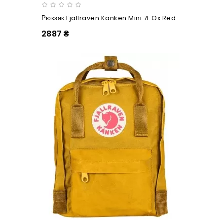
Рюкзак Fjallraven Kanken Mini 7L Ox Red
2887 ₴