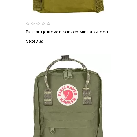
Рюкзак Fjallraven Kanken Mini 7L Guacamole
2887 ₴