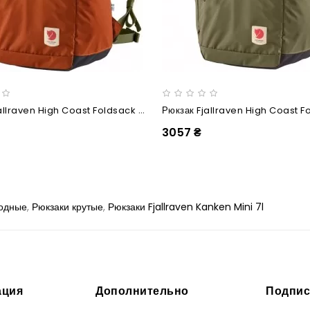
Рюкзак Fjallraven High Coast Foldsack 24 Rowan Red
3057 ₴
одные
,
Рюкзаки крутые
,
Рюкзаки Fjallraven Kanken Mini 7l
ция
Дополнительно
Подпис