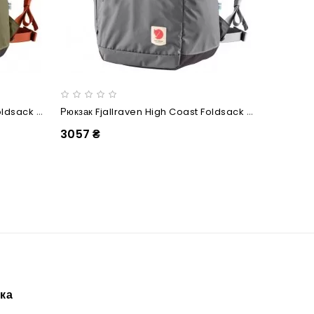
Рюкзак Fjallraven High Coast Foldsack 24 Green
Рюкзак Fjallraven High Coast Foldsack 24 Shark Grey
3057 ₴
3227 ₴
ка