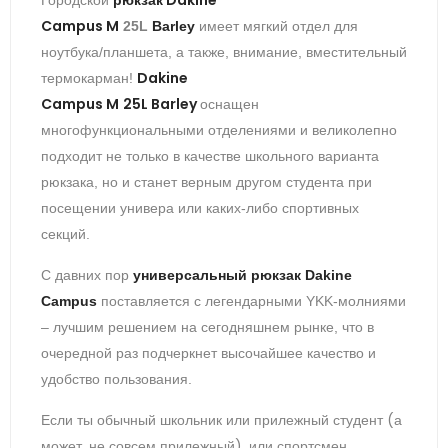
Campus
M
25L
Barley
имеет мягкий отдел для
ноутбука/планшета, а также, внимание, вместительный
Dakine
термокарман!
Campus
M
25L
Barley
оснащен
многофункциональными отделениями и великолепно
подходит не только в качестве школьного варианта
рюкзака, но и станет верным другом студента при
посещении универа или каких-либо спортивных
секций.
С давних пор
универсальный рюкзак Dakine
Campus
поставляется с легендарными YKK-молниями
– лучшим решением на сегодняшнем рынке, что в
очередной раз подчеркнет высочайшее качество и
удобство пользования.
Если ты обычный школьник или прилежный студент (а
может, не совсем прилежный), или спортсмен,