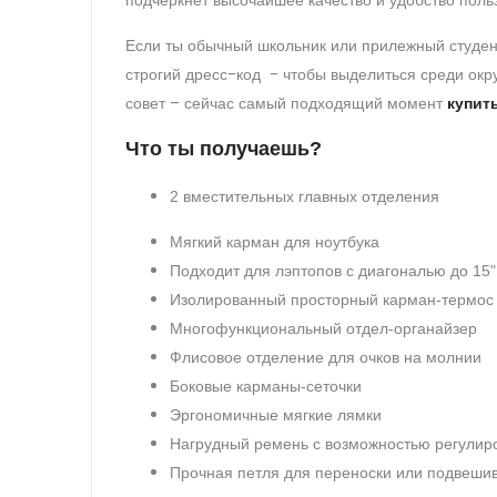
подчеркнет высочайшее качество и удобство поль
Если ты обычный школьник или прилежный студен
строгий дресс-код - чтобы выделиться среди ок
совет – сейчас самый подходящий момент
купит
Что ты получаешь?
2 вместительных главных отделения
Мягкий карман для ноутбука
Подходит для лэптопов с диагональю до 15"
Изолированный просторный карман-термос
Многофункциональный отдел-органайзер
Флисовое отделение для очков на молнии
Боковые карманы-сеточки
Эргономичные мягкие лямки
Нагрудный ремень с возможностью регулир
Прочная петля для переноски или подвеши