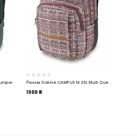
Рюкзак Dakine CAMPUS M 25L Multi Quest
uniper
1988 ₴
1988 ₴