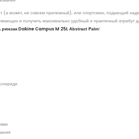
зования.
т (а может, не совсем прилежный), или спортсмен, подающий над
ружающих и получить максимально удобный и практичный атрибут д
ь рюкзак Dakine Campus
M
25L
!
Abstract Palm
 спереди
овки
вания