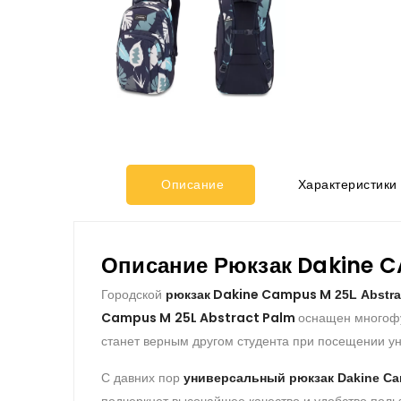
Описание
Характеристики
Описание Рюкзак Dakine C
рюкзак Dakine Campus
M
Городской
25L
Abstra
Campus
M
25L
Abstract Palm
оснащен многофу
станет верным другом студента при посещении ун
С давних пор
универсальный рюкзак Dakine C