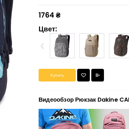
1764 ₴
Цвет:
Купить
Видеообзор Рюкзак Dakine CA