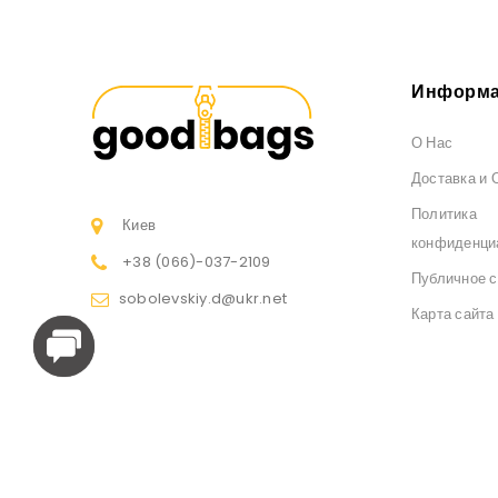
Информа
О Нас
Доставка и 
Политика
Киев
конфиденци
+38 (066)
-037-2109
Публичное 
sobolevskiy.d@ukr.net
Карта сайта
Интернет-магазин рюкзаков и сумок GoodBags © 2026