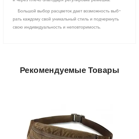
Боль­шой вы­бор рас­цве­ток да­ет воз­можность выб­
рать каж­до­му свой уни­каль­ный стиль и под­чер­кнуть
свою ин­ди­виду­аль­ность и не­пов­то­римость.
Рекомендуемые Товары