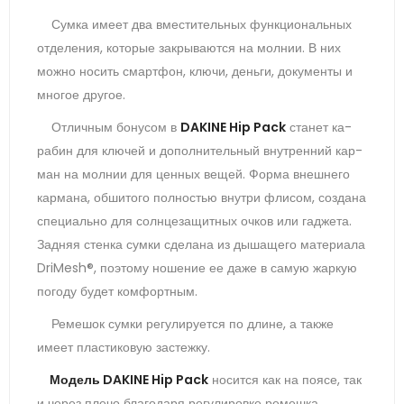
Сум­ка име­ет два вмес­ти­тель­ных фун­кци­ональ­ных
от­де­ления, ко­торые зак­ры­ва­ют­ся на мол­нии. В них
мож­но но­сить смар­тфон, клю­чи, день­ги, до­кумен­ты и
мно­гое дру­гое.
От­личным бо­нусом в
DAKINE Hip Pack
ста­нет ка­
рабин для клю­чей и до­пол­ни­тель­ный внут­ренний кар­
ман на мол­нии для цен­ных ве­щей.
Фор­ма внеш­не­го
кар­ма­на, об­ши­того пол­ностью внут­ри фли­сом, соз­да­на
спе­ци­аль­но для сол­нце­защит­ных оч­ков или гад­же­та.
Зад­няя стен­ка сум­ки сде­лана из ды­шаще­го ма­тери­ала
DriMesh®, по­это­му но­шение ее да­же в са­мую жар­кую
по­году бу­дет ком­фор­тным.
Ре­мешок сум­ки ре­гули­ру­ет­ся по дли­не, а так­же
име­ет плас­ти­ковую зас­тежку.
Мо­дель DAKINE Hip Pack
но­сит­ся как на по­ясе, так
и че­рез пле­чо бла­года­ря ре­гули­ров­ке ре­меш­ка.