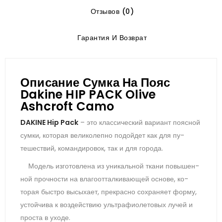
Отзывов (0)
Гарантия И Возврат
Описание Сумка На Пояс
Dakine HIP PACK Olive
Ashcroft Camo
DAKINE Hip Pack
– это клас­си­чес­кий ва­ри­ант по­яс­ной
сум­ки, ко­торая ве­лико­леп­но по­дой­дет как для пу­
тешес­твий, ко­ман­ди­ровок, так и для го­рода.
Мо­дель из­го­тов­ле­на из уни­каль­ной тка­ни по­вышен­
ной проч­ности на вла­го­от­талки­ва­ющей ос­но­ве, ко­
торая быс­тро вы­сыха­ет, прек­расно сох­ра­ня­ет фор­му,
ус­той­чи­ва к воз­дей­ствию уль­тра­фи­оле­товых лу­чей и
прос­та в ухо­де.