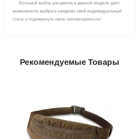
Боль­шой вы­бор рас­цве­ток в дан­ной мо­дели да­ет
воз­можность выб­рать каж­до­му свой ин­ди­виду­аль­ный
стиль и под­чер­кнуть свою не­пов­то­римость!
Рекомендуемые Товары