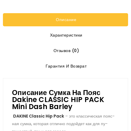
Описание
Характеристики
Отзывов (0)
Гарантия И Возврат
Описание Сумка На Пояс
Dakine CLASSIC HIP PACK
Mini Dash Barley
DAKINE Classic Hip Pack
– это клас­си­чес­кая по­яс­
ная сум­ка, ко­торая от­лично по­дой­дет как для пу­