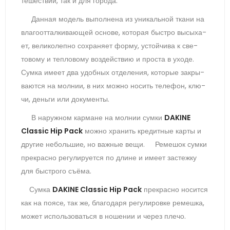
тешес­твий, так и для го­рода
.
Дан­ная мо­дель вы­пол­не­на из уни­каль­ной тка­ни на
вла­го­от­талки­ва­ющей ос­но­ве, ко­торая быс­тро вы­сыха­
ет, ве­лико­леп­но сох­ра­ня­ет фор­му, ус­той­чи­ва к све­
тово­му и теп­ло­вому воз­дей­ствию и прос­та в ухо­де.
Сум­ка име­ет два удоб­ных от­де­ления, ко­торые зак­ры­
ва­ют­ся на мол­нии, в них мож­но но­сить те­лефон, клю­
чи, день­ги или до­кумен­ты.
В на­руж­ном кар­ма­не на мол­нии сум­ки
DAKINE
Classic Hip Pack
мож­но хра­нить кре­дит­ные кар­ты и
дру­гие не­боль­шие, но важ­ные ве­щи.
Ре­мешок сум­ки
прек­расно ре­гули­ру­ет­ся по дли­не и име­ет зас­тежку
для быс­тро­го съ­ёма.
Сум­ка
DAKINE Classic Hip Pack
прек­расно но­сит­ся
как на по­ясе, так же, бла­года­ря ре­гули­ров­ке ре­меш­ка,
мо­жет ис­поль­зо­вать­ся в но­шении и че­рез пле­чо.