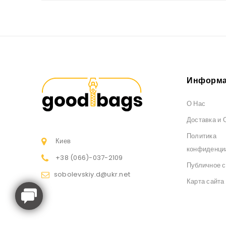
Информа
О Нас
Доставка и 
Политика
Киев
конфиденци
+38 (066)
-037-2109
Публичное 
sobolevskiy.d@ukr.net
Карта сайта