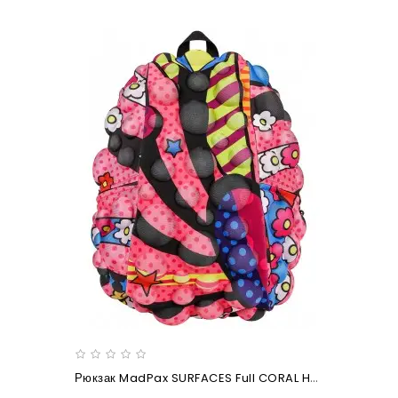
Рюкзак MadPax SURFACES Full CORAL HEARTS