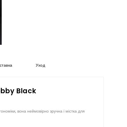
ставка
Уход
obby Black
ономіки, вона неймовірно зручна і містка для