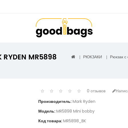
K RYDEN MR5898
РЮКЗАКИ
Рюкзак с
0 отзывов
Напис
Производитель:
Mark Ryden
Модель:
MR5898 Mini bobby
Код товара:
MR5898_BK