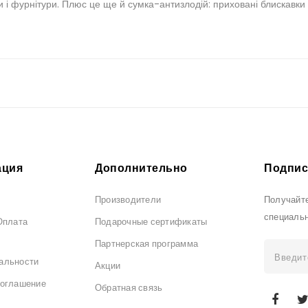
ини і фурнітури. Плюс це ще й сумка-антизлодій: приховані блискавк
ция
Дополнительно
Подпис
Производители
Получайте
специаль
Оплата
Подарочные сертификаты
Партнерская программа
альности
Акции
соглашение
Обратная связь