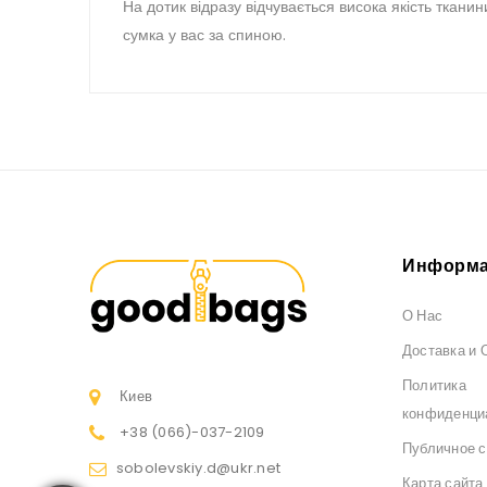
На дотик відразу відчувається висока якість ткан
сумка у вас за спиною.
Информа
О Нас
Доставка и 
Политика
Киев
конфиденци
+38 (066)
-037-2109
Публичное 
sobolevskiy.d@ukr.net
Карта сайта