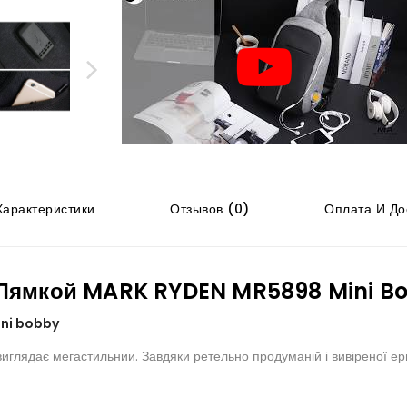
арактеристики
Отзывов (0)
Оплата И До
 Лямкой MARK RYDEN MR5898 Mini B
ini bobby
иглядає мегастильнии. Завдяки ретельно продуманій і вивіреної ерг