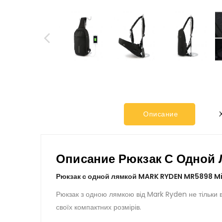
Описание
Х
Описание Рюкзак С Одной
Рюкзак с одной лямкой MARK RYDEN MR5898 M
Рюкзак з одною лямкою від Mark Ryden не тільки в
своїх компактних розмірів.