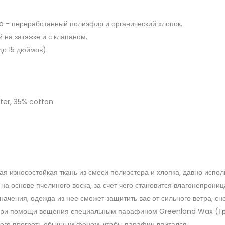
 - переработанный полиэфир и органический хлопок.
 на затяжке и с клапаном.
до 15 дюймов).
ter, 35% cotton
я износостойкая ткань из смеси полиэстера и хлопка, давно исполь
а основе пчелиного воска, за счет чего становится влагонепрониц
ачения, одежда из нее сможет защитить вас от сильного ветра, сн
, при помощи вощения специальным парафином Greenland Wax (Гр
ного прогреть обычным феном, чтобы парафин впитался.