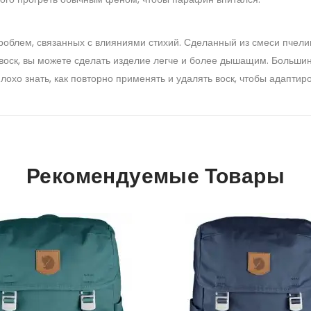
роблем, связанных с влияниями стихий. Сделанный из смеси пчели
 воск, вы можете сделать изделие легче и более дышащим. Больши
лохо знать, как повторно применять и удалять воск, чтобы адаптир
Рекомендуемые Товары