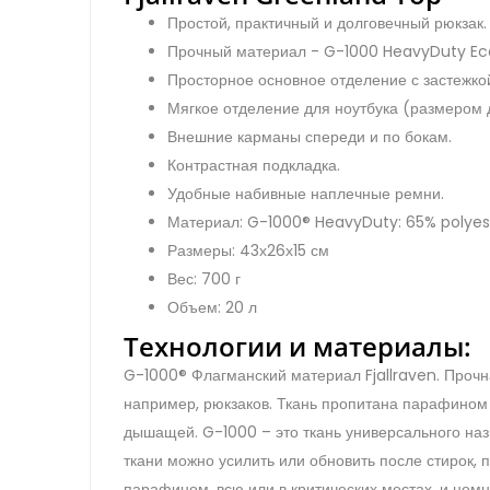
Простой, практичный и долговечный рюкзак.
Прочный материал - G-1000 HeavyDuty Eco
Просторное основное отделение с застежкой
Мягкое отделение для ноутбука (размером 
Внешние карманы спереди и по бокам.
Контрастная подкладка.
Удобные набивные наплечные ремни.
Материал: G-1000® HeavyDuty: 65% polyes
Размеры: 43х26х15 см
Вес: 700 г
Объем: 20 л
Технологии и материалы:
G-1000® Флагманский материал Fjallraven. Прочна
например, рюкзаков. Ткань пропитана парафином н
дышащей. G-1000 – это ткань универсального назн
ткани можно усилить или обновить после стирок
парафином, всю или в критических местах, и нем