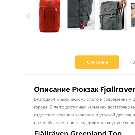
Описание
Х
Описание Рюкзак Fjallrave
Благодаря классическому стилю и современным ф
городе. В легко доступных карманах достаточно м
отделение оснащен клапаном и утяжкой для защит
цвета облегчает поиск содержимого внутри. Клап
Fjällräven Greenland Top