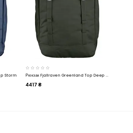
Рюкзак Fjallraven Greenland Top Deep Forest
op Storm
Рюкзак F
4417 ₴
4417 ₴