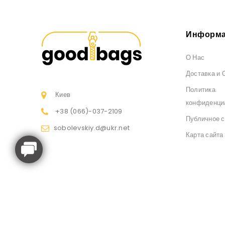
Информа
О Нас
Доставка и 
Политика
Киев
конфиденци
+38 (066)
-037-2109
Публичное 
sobolevskiy.d@ukr.net
Карта сайта
Интернет-магазин рюкзаков и сумок GoodBags © 2026