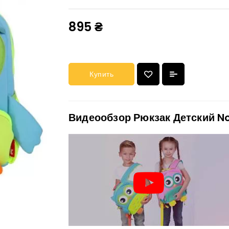
895 ₴
Купить
Видеообзор Рюкзак Детский N