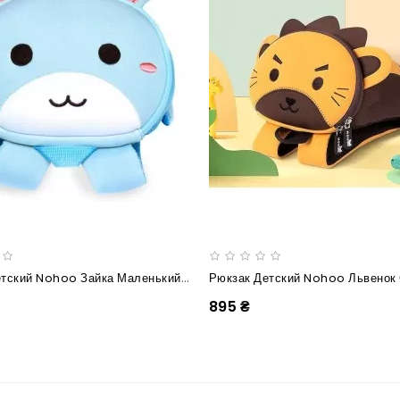
Рюкзак Детский Nohoo Зайка Маленький Голубой
Рюкзак Детский Nohoo Львенок
895 ₴