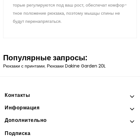
торые ре­гули­ру­ют­ся под ваш рост, обес­пе­чат ком­фор­
тное по­ложе­ние рюк­за­ка, по­это­му мыш­цы спи­ны не
бу­дут пе­ренап­ря­гать­ся.
Популярные запросы:
Рюкзаки с принтами
,
Рюкзаки Dakine Garden 20L
Контакты
Информация
Дополнительно
Подписка