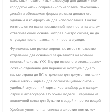
катель­ный не­заме­нимый ак­сессу­ар для ди­намич­ной
го­род­ской жиз­ни сов­ре­мен­но­го че­лове­ка. Ла­конич­ный
ди­зайн и об­те­ка­емая фор­ма рюк­за­ка де­ла­ют его
удоб­ным и ком­фор­тным для ис­поль­зо­вания. Рюк­зак
из­го­тов­лен из тка­ни по­вышен­ной проч­ности на вла­го­
от­талки­ва­ющей ос­но­ве, ко­торая быс­тро сох­нет, не да­
ет усад­ки пос­ле на­мока­ния и прос­та в ухо­де.
Фун­кци­ональ­но рюк­зак хо­рош, т.к. име­ет мно­жес­тво
от­де­лений, два ос­новных зак­ры­ва­ют­ся на мол­нии
япон­ской фир­мы YKK. Внут­ри ос­новно­го от­се­ка рас­по­
ложе­но от­де­ление для пе­ренос­ки но­ут­бу­ка с ди­аго­
налью эк­ра­на до 15’’, от­де­ление для до­кумен­тов, фли­
совый мяг­кий кар­ман для сол­нце­защит­ных оч­ков и
удоб­ный внут­ренний кар­ман-ор­га­най­зер для кан­це­
лярии и ак­сессу­аров. По бо­кам мо­дели - кар­ма­ны из
элас­тичной сет­ки для бу­тыл­ки с во­дой и про­чих ве­щей.
Удоб­ная уп­лотнен­ная спин­ка и ши­рокие лям­ки, ко­