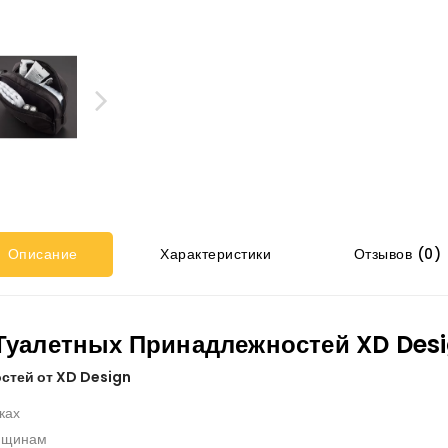
Описание
Характеристики
Отзывов (0)
Туалетных Принадлежностей XD Des
стей от XD Design
ках
енщинам