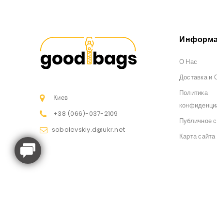
Информа
О Нас
Доставка и 
Политика
Киев
конфиденци
+38 (066)
-037-2109
Публичное 
sobolevskiy.d@ukr.net
Карта сайта
Интернет-магазин рюкзаков и сумок GoodBags © 2026