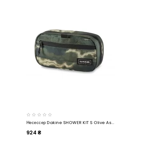
Несессер Dakine SHOWER KIT S Olive Ashcroft Camo
924 ₴