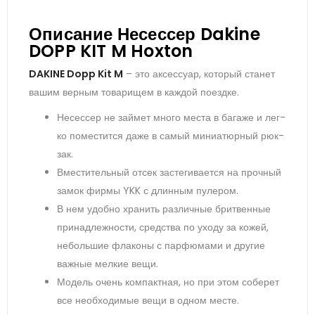
Описание Несессер Dakine
DOPP KIT M Hoxton
DAKINE Dopp Kit M
– это ак­сессу­ар, ко­торый ста­нет
ва­шим вер­ным то­вари­щем в каж­дой по­ез­дке.
Не­сес­сер не зай­мет мно­го мес­та в ба­гаже и лег­
ко по­мес­тится да­же в са­мый ми­ни­атюр­ный рюк­
зак.
Вмес­ти­тель­ный от­сек зас­те­гива­ет­ся на проч­ный
за­мок фир­мы YKK с длин­ным пу­лером.
В нем удоб­но хра­нить раз­личные брит­венные
при­над­лежнос­ти, средс­тва по ухо­ду за ко­жей,
не­боль­шие фла­коны с пар­фю­мами и дру­гие
важ­ные мел­кие ве­щи.
Мо­дель очень ком­пак­тная, но при этом со­берет
все не­об­хо­димые ве­щи в од­ном мес­те.