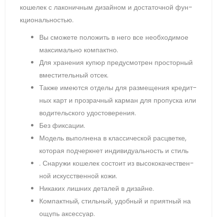
ко­шелек с ла­конич­ным ди­зай­ном и дос­та­точ­ной фун­
кци­ональ­ностью.
Вы смо­жете по­ложить в не­го все не­об­хо­димое
мак­си­маль­но ком­пак­тно.
Для хра­нения ку­пюр пре­дус­мотрен прос­торный
вмес­ти­тель­ный от­сек.
Так­же име­ют­ся от­де­лы для раз­ме­щения кре­дит­
ных карт и проз­рачный кар­ман для про­пус­ка или
во­дитель­ско­го удос­то­вере­ния.
Без фик­са­ции.
Мо­дель вы­пол­не­на в клас­си­чес­кой рас­цвет­ке,
ко­торая под­чер­кнет ин­ди­виду­аль­ность и стиль
. Сна­ружи ко­шелек сос­то­ит из вы­соко­качес­твен­
ной ис­кусс­твен­ной ко­жи.
Ни­каких лиш­них де­талей в ди­зай­не.
Ком­пак­тный, стиль­ный, удоб­ный и при­ят­ный на
ощупь ак­сессу­ар.