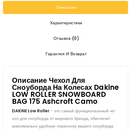
Описание
Характеристики
Отзывов (0)
Гарантия И Возврат
Описание Чехол Для
Сноуборда На Колесах Dakine
LOW ROLLER SNOWBOARD
BAG 175 Ashcroft Camo
DAKINE Low Roller
- это са­мый фун­кци­ональ­ный че­
хол для сно­убор­да от ми­рово­го брен­да, обеспечит
максимально удобную переноску вашего сноуборда.