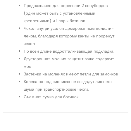
Предназначен для перевозки 2 сноубордов
(один может быть с установленными
креплениями) и 1 пары ботинок
Че­хол внут­ри уси­лен ар­ми­рован­ным по­ли­эти­
леном, бла­года­ря ко­торо­му кан­ты не про­режут
че­хол
По всей дли­не во­до­от­талки­ва­ющая под­клад­ка
Двус­то­рон­няя мол­ния за­щитит ва­ше со­дер­жи­
мое
Зас­тёжки на мол­ни­ях име­ют пет­ли для за­моч­ков
Ко­леса на под­шипни­ках не соз­да­дут лиш­не­го
шу­ма при тран­спор­ти­ров­ке чех­ла
Съемная сумка для ботинок