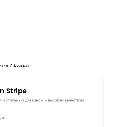
тия И Возврат
 Stripe
м и стильным дизайном и высоким качеством
уке.