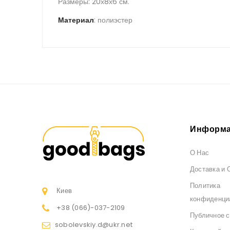
Размеры: 20х8х6 см.
Материал
: полиэстер
Информа
О Нас
Доставка и 
Политика
Киев
конфиденци
+38 (066)
-037-2109
Публичное 
sobolevskiy.d@ukr.net